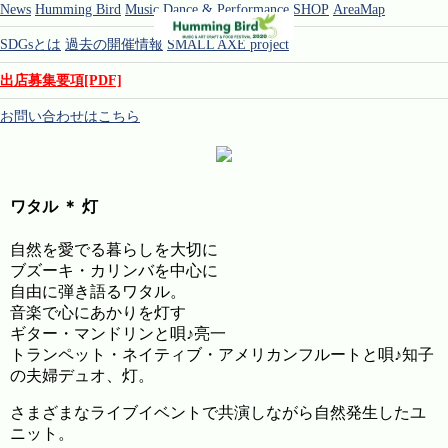
News
Humming Bird
Music
Dance & Performance
SHOP
AreaMap
SDGsとは
過去の開催情報
SMALL AXE project
出店募集要項[PDF]
お問い合わせはこちら
ワタル ＊ 灯
自然を愛でる暮らしを大切に
ブズーキ・カリンバを中心に
自由に弾き語るワタル。
音楽で心にあかりを灯す
ギター・マンドリンと唄♪亮一
トランペット・ネイティブ・アメリカンフルートと唄♪知子
の夫婦デュオ、灯。
さまざまなライブイベントで共演しながら自然発生したユ
ニット。