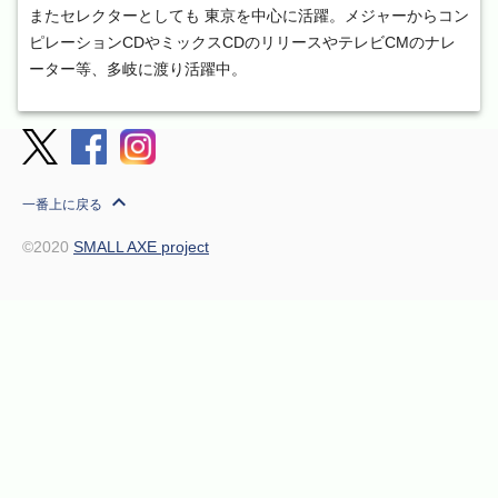
またセレクターとしても 東京を中心に活躍。メジャーからコン
ピレーションCDやミックスCDのリリースやテレビCMのナレ
ーター等、多岐に渡り活躍中。
expand_less
一番上に戻る
©2020
SMALL AXE project