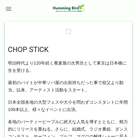

CHOP STICK
明治時代より120年続く蕎麦屋の次男坊として東京は日本橋に
生を受ける。
最初のバイトが中華ソバ屋の出前持ちだった事で祖父より勘
当。以来、アーティスト活動をスタート。
日本全国各地の大型フェスや大小を問わずコンスタントに年間
100本以上、様々なイベントに出演。
各地のパーティーピープルに絶大な人気を博すとともに、精力
的にリリースを重ねる。さらに、結婚式、ラジオ番組、ダンス
コンテスト、サーフィン、ゴルフ、マグロの解体ショーに至る