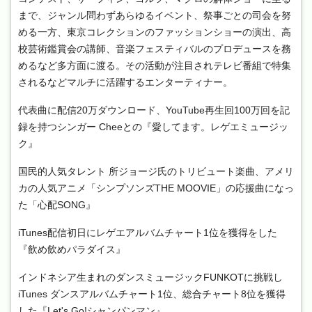
まで、ジャンル問わずあらゆるイベント、祭事ごとの司会を努
める一方、東京コレクションのファッションショーの演出、高
校芸術鑑賞会の講師、音楽フェスティバルのプロデュースを務
めるなど多方面に渡る。その活動が注目されテレビ番組で特集
されるなどマルチに活躍するエンターティナー。
代表曲に配信20万ダウンロード、YouTube再生回100万回を記
録を持つシンガー Cheeとの『愛してます。レゲエミュージッ
ク』
国民的人気タレント 所ジョージ氏のトリビュート楽曲、アメリ
カの人気アニメ「シンプソンズTHE MOOVIE」の応援曲になっ
た「心配SONG』
iTunes配信初日にレゲエアルバムチャート1位を獲得をした
『飲め飲めパラダイス』
インドネシア生まれのダンスミュージックFUNKOTに挑戦し
iTunes ダンスアルバムチャート1位、総合チャート8位を獲得
した『Let's Go!シャンパンマン』